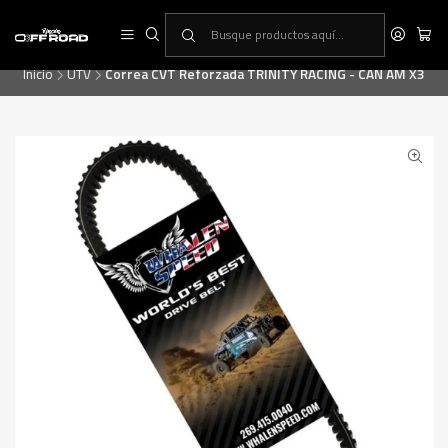
RINCON OFF-ROAD, la primera tienda especialista en equipamiento ATV
& UTV
Inicio
UTV
Correa CVT Reforzada TRINITY RACING - CAN AM X3