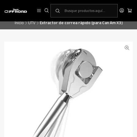
RINCON OFF-ROAD, la primera tienda especialista en equipamiento ATV
& UTV
Inicio
UTV
Extractor de correa rápido (para Can Am X3)