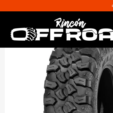
Inicio
Neumáticos
4 Neumaticos Journey Raptor UTV 30x10x14 M/