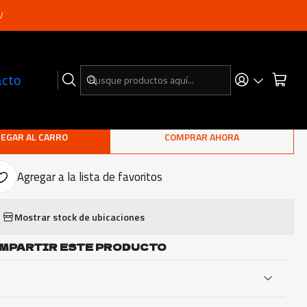
V
|
icos Journey Raptor
acto
 30x10x14 M/T
EGAR AL CARRO
COMPRAR AHORA
Agregar a la lista de favoritos
Mostrar stock de ubicaciones
MPARTIR ESTE PRODUCTO