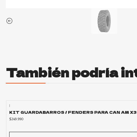
También podría in
|
Agotado
KIT GUARDABARROS / FENDERS PARA CAN AM X3
$249.990