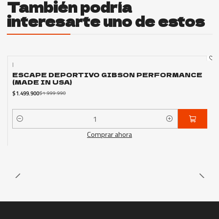
También podría
interesarte uno de estos
|
-25%
OFF
ESCAPE DEPORTIVO GIBSON PERFORMANCE
Nuevo
(MADE IN USA)
$1.499.900
$1.999.990
Cantidad
Comprar ahora